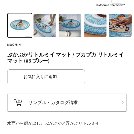
ズ
ト・
ー
ラ
ム
グ・
イ
床
ン
材
な
MOOMIN
ど
扱
ぷかぷかリトルミイ マット / プカプカ リトルミイ
マット (#3 ブルー)
う
フ
ァ
お気に入りに追加
ブ
リ
ッ
サンプル・カタログ請求
ク
メ
ー
水面から顔が出し、ぷかぷかと浮かぶリトルミイ
カ
ー