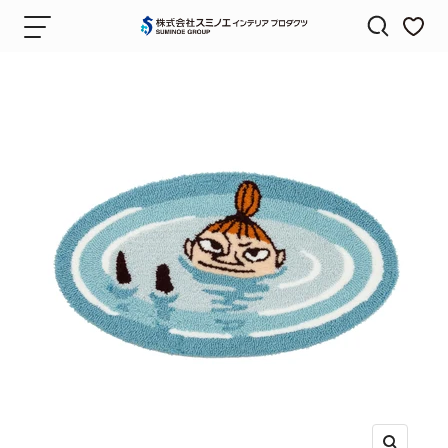
コ
ナ
株
ン
ビ
式
テ
ゲ
会
ン
ー
社
ツ
シ
ス
へ
ョ
ミ
ス
ン
ノ
キ
エ
ッ
（SUMINOE）
プ
｜
カ
ー
テ
ン・
カ
ー
ペ
ッ