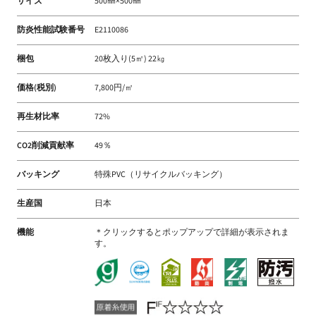
サイズ
500㎜×500㎜
防炎性能試験番号
E2110086
梱包
20枚入り(5㎡) 22㎏
価格(税別)
7,800円/㎡
再生材比率
72%
CO2削減貢献率
49％
バッキング
特殊PVC（リサイクルバッキング）
生産国
日本
機能
＊クリックするとポップアップで詳細が表示されま
す。