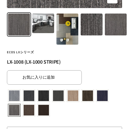
ズ
ト・
ー
ラ
ム
グ・
イ
床
ン
材
な
ど
扱
ECOS LXシリーズ
う
LX-1008 (LX-1000 STRIPE)
フ
ァ
お気に入りに追加
ブ
リ
ッ
ク
メ
ー
カ
ー