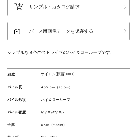
サンプル・カタログ請求
パース用画像データを保存する
シンプルな９色のストライプのハイ＆ローループです。
ナイロン(原着)100％
組成
パイル長
4.0/2.5㎜（±0.5㎜）
パイル形状
ハイ＆ローループ
パイル密度
G1/10 S47/10㎝
全厚
6.5㎜（±0.5㎜）