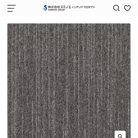
コ
ナ
株
ン
ビ
式
テ
ゲ
会
ン
ー
社
ツ
シ
ス
へ
ョ
ミ
ス
ン
ノ
キ
エ
ッ
（SUMINOE）
プ
｜
カ
ー
テ
ン・
カ
ー
ペ
ッ