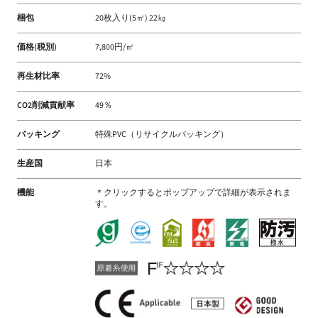
梱包
20枚入り(5㎡) 22㎏
価格(税別)
7,800円/㎡
再生材比率
72%
CO2削減貢献率
49％
バッキング
特殊PVC（リサイクルバッキング）
生産国
日本
機能
＊クリックするとポップアップで詳細が表示されま
す。