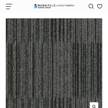
コ
ナ
株
ン
ビ
式
テ
ゲ
会
ン
ー
社
ツ
シ
ス
へ
ョ
ミ
ス
ン
ノ
キ
エ
ッ
（SUMINOE）
プ
｜
カ
ー
テ
ン・
カ
ー
ペ
ッ