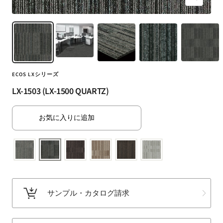
ズ
ト・
ー
ラ
ム
グ・
イ
床
ン
材
な
ECOS LXシリーズ
ど
扱
LX-1503 (LX-1500 QUARTZ)
う
フ
お気に入りに追加
ァ
ブ
リ
ッ
ク
メ
サンプル・カタログ請求
ー
カ
ー