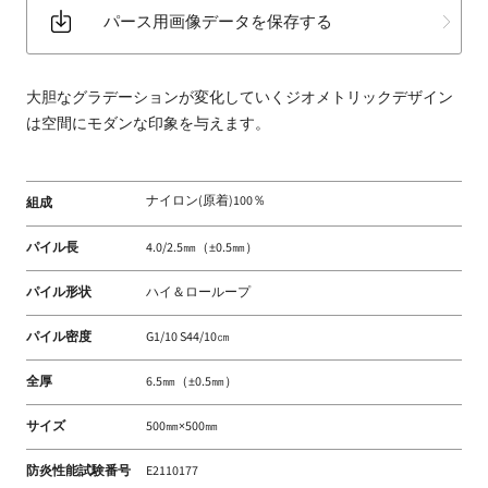
パース用画像データを保存する
大胆なグラデーションが変化していくジオメトリックデザイン
は空間にモダンな印象を与えます。
ナイロン(原着)100％
組成
パイル長
4.0/2.5㎜（±0.5㎜）
パイル形状
ハイ＆ローループ
パイル密度
G1/10 S44/10㎝
全厚
6.5㎜（±0.5㎜）
サイズ
500㎜×500㎜
防炎性能試験番号
E2110177